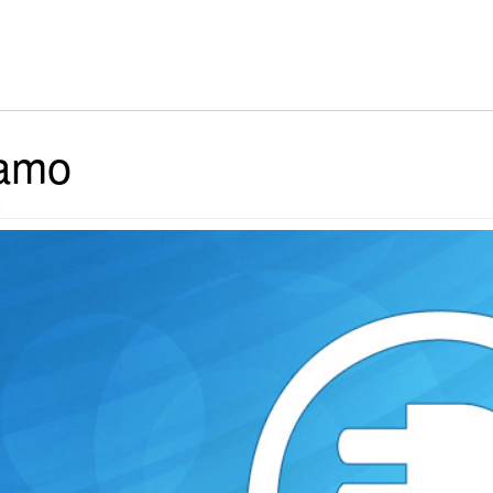
iamo
o