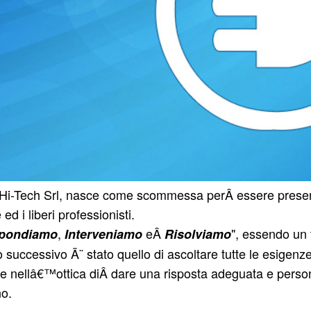
-Tech Srl, nasce come scommessa perÂ essere presenti 
ed i liberi professionisti.
,
eÂ
", essendo un f
spondiamo
Interveniamo
Risolviamo
o successivo Ã¨ stato quello di ascoltare tutte le esigenze
re nellâ€™ottica diÂ dare una risposta adeguata e perso
o.