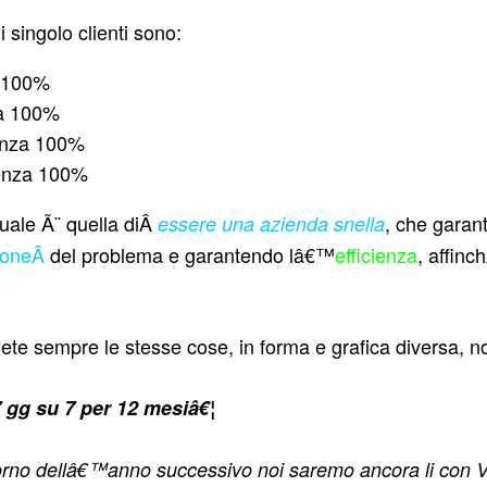
i singolo clienti sono:
 100%
a 100%
enza 100%
nza 100%
tuale Ã¨ quella diÂ
, che garan
essere una azienda snella
zioneÂ
del problema e garantendo lâ€™
efficienza
, affinc
gete sempre le stesse cose, in forma e grafica diversa, no
 gg su 7 per 12 mesiâ€¦
iorno dellâ€™anno successivo noi saremo ancora li con V