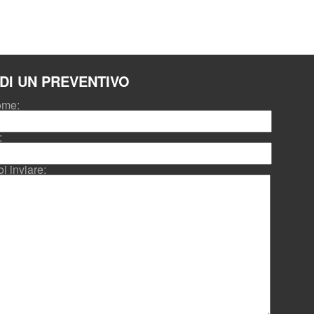
EDI UN PREVENTIVO
ome:
:
i inviare: