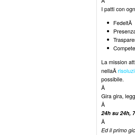
Â
I patti con ogn
FedeltÃ
Presenz
Traspar
Compete
La mission at
nellaÂ
risolu
possibile.
Â
Gira gira, leg
Â
24h su 24h, 7
Â
Ed il primo g