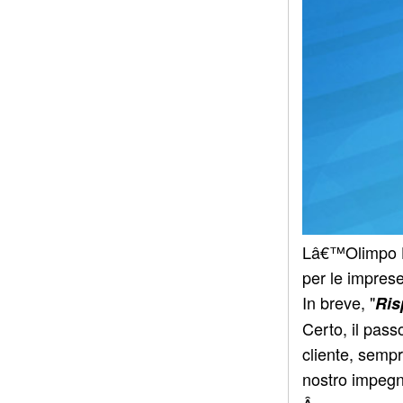
Lâ€™Olimpo Hi
per le imprese 
In breve, "
Ri
Certo, il pass
cliente, semp
nostro impegn