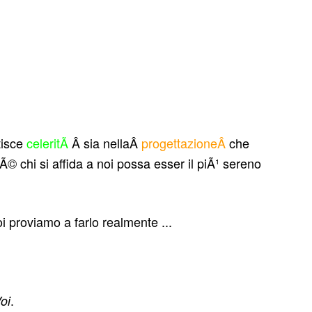
tisce
celeritÃ
Â sia nellaÂ
progettazioneÂ
che
hÃ© chi si affida a noi possa esser il piÃ¹ sereno
i proviamo a farlo realmente ...
.
oi